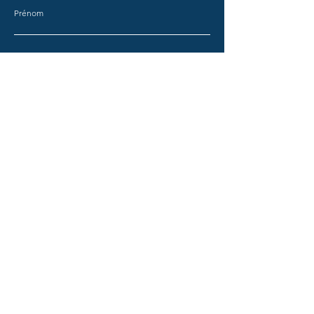
Prénom
Nom
E-mail
Objet
Message
Envoyer