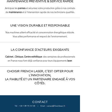
MAINTENANCE PREVENTIVE & SERVICE RAPIDE
Anticipez les
pannes
et sécurisez votre production grâce à nos contrats
de
maintenance
et à l’intervention rapide de nos techniciens qualifiés.
UNE VISION DURABLE ET RESPONSABLE
Nos machines allient efficacité et consommation énergétique réduite.
Vous alliez performance et respect de l’environnement.
LA CONFIANCE D’ACTEURS EXIGEANTS
Cabinet , Clinique, Centre esthétique
: des centaines de professionnels
en France nous font déjà confiance pour leurs équipements
laser
.
CHOISIR FRENCH LASER, C’EST OPTER POUR
L’INNOVATION,
LA FIABILITÉ ET UN PARTENAIRE ENGAGÉ À VOS
CÔTÉS.
CONTACT
Tél :
+33 1 89 70 51 58
— Email :
contact@frenchlaser.fr