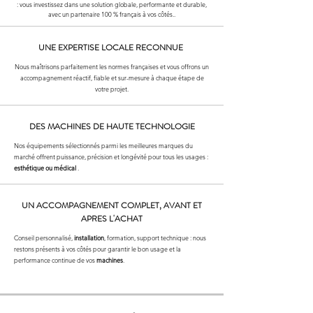
: vous investissez dans une solution globale, performante et durable,
avec un partenaire 100 % français à vos côtés.
.
UNE EXPERTISE LOCALE RECONNUE
Nous maîtrisons parfaitement les normes françaises et vous offrons un
accompagnement réactif, fiable et sur-mesure à chaque étape de
votre projet.
DES MACHINES DE HAUTE TECHNOLOGIE
Nos équipements sélectionnés parmi les meilleures marques du
marché offrent puissance, précision et longévité pour tous les usages :
esthétique ou médical
.
UN ACCOMPAGNEMENT COMPLET, AVANT ET
APRES L'ACHAT
Conseil personnalisé,
installation
, formation, support technique : nous
restons présents à vos côtés pour garantir le bon usage et la
performance continue de vos
machines
.