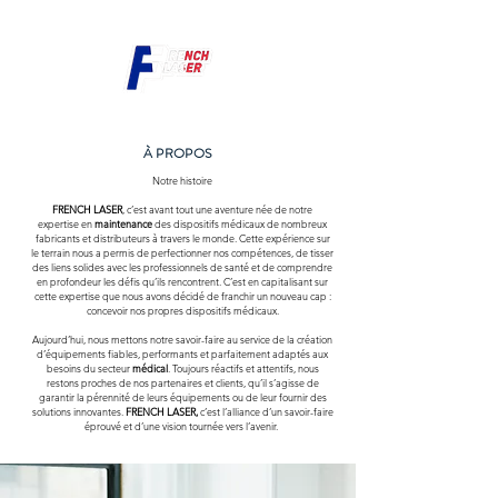
À PROPOS
Notre histoire
FRENCH LASER
, c’est avant tout une aventure née de notre
expertise en
maintenance
des dispositifs médicaux de nombreux
fabricants et distributeurs à travers le monde. Cette expérience sur
le terrain nous a permis de perfectionner nos compétences, de tisser
des liens solides avec les professionnels de santé et de comprendre
en profondeur les défis qu’ils rencontrent. C’est en capitalisant sur
cette expertise que nous avons décidé de franchir un nouveau cap :
concevoir nos propres dispositifs médicaux.
Aujourd’hui, nous mettons notre savoir-faire au service de la création
d’équipements fiables, performants et parfaitement adaptés aux
besoins du secteur
médical
. Toujours réactifs et attentifs, nous
restons proches de nos partenaires et clients, qu’il s’agisse de
garantir la pérennité de leurs équipements ou de leur fournir des
solutions innovantes.
FRENCH LASER,
c’est l’alliance d’un savoir-faire
éprouvé et d’une vision tournée vers l’avenir.