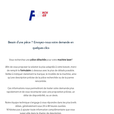
Besoin d’une pièce ? Envoyez-nous votre demande en
quelques clics
Vous recherchez une
pièce détachée
pour votre
machine laser
?
Afin de vous proposer la solution la plus adaptée à votre besoin, merci
de remplir le
formulaire
ci-dessous avec le plus de détails possible.
Veillez à indiquer clairement la marque, le modèle de la machine, ainsi
qu’une description précise de la pièce recherchée ou de la panne
rencontrée.
Ces informations nous permettront de traiter votre demande plus
rapidement et de vous recontacter avec une proposition précise, un
délai de disponibilité, ou un devis.
Notre équipe technique s’engage à vous répondre dans les plus brefs
délais, généralement sous 24 à 48 heures ouvrées.
N'hésitez pas à ajouter toute information complémentaire que vous
jugez utile dans le champ de description.