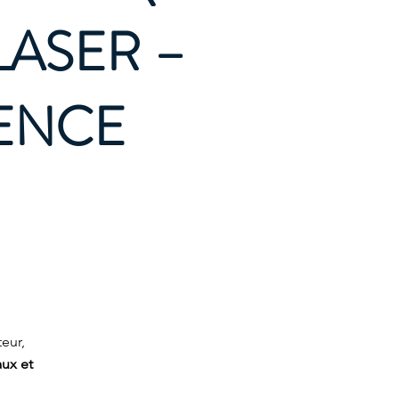
LASER –
LENCE
eur,
ux et