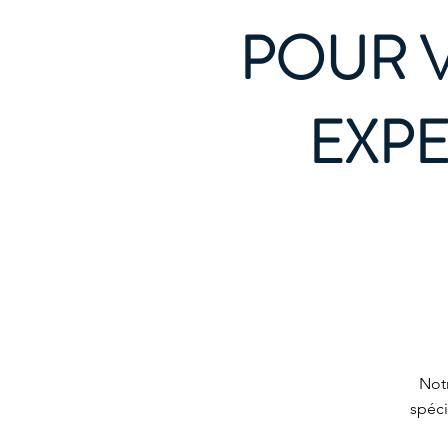
POUR V
EXPE
Not
spéci