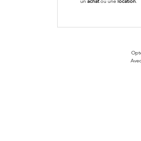
un
achat
ou une
location
.
Opte
Avec