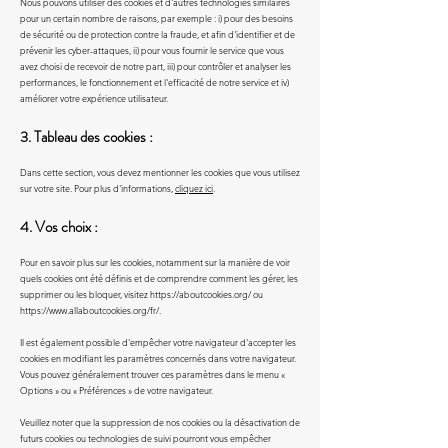
Nous pouvons utiliser des cookies et d'autres technologies similaires
pour un certain nombre de raisons, par exemple : i) pour des besoins
de sécurité ou de protection contre la fraude, et afin d'identifier et de
prévenir les cyber-attaques, ii) pour vous fournir le service que vous
avez choisi de recevoir de notre part, iii) pour contrôler et analyser les
performances, le fonctionnement et l'efficacité de notre service et iv)
améliorer votre expérience utilisateur.
3. Tableau des cookies :
Dans cette section, vous devez mentionner les cookies que vous utilisez
sur votre site. Pour plus d'informations,
cliquez ici
.
4. Vos choix :
Pour en savoir plus sur les cookies, notamment sur la manière de voir
quels cookies ont été définis et de comprendre comment les gérer, les
supprimer ou les bloquer, visitez
https://aboutcookies.org/
ou
https://www.allaboutcookies.org/fr/.
Il est également possible d'empêcher votre navigateur d'accepter les
cookies en modifiant les paramètres concernés dans votre navigateur.
Vous pouvez généralement trouver ces paramètres dans le menu «
Options » ou « Préférences » de votre navigateur.
Veuillez noter que la suppression de nos cookies ou la désactivation de
futurs cookies ou technologies de suivi pourront vous empêcher