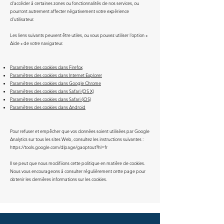
d'accéder à certaines zones ou fonctionnalités de nos services, ou
pourront autrement affecter négativement votre expérience
d'utilisateur.
Les liens suivants peuvent être utiles, ou vous pouvez utiliser l'option «
Aide » de votre navigateur.
Paramètres des cookies dans Firefox
Paramètres des cookies dans Internet Explorer
Paramètres des cookies dans Google Chrome
Paramètres des cookies dans Safari (OS X)
Paramètres des cookies dans Safari (iOS)
Paramètres des cookies dans Android
Pour refuser et empêcher que vos données soient utilisées par Google
Analytics sur tous les sites Web, consultez les instructions suivantes :
https://tools.google.com/dlpage/gaoptout?hl=fr
Il se peut que nous modifiions cette politique en matière de cookies.
Nous vous encourageons à consulter régulièrement cette page pour
obtenir les dernières informations sur les cookies.