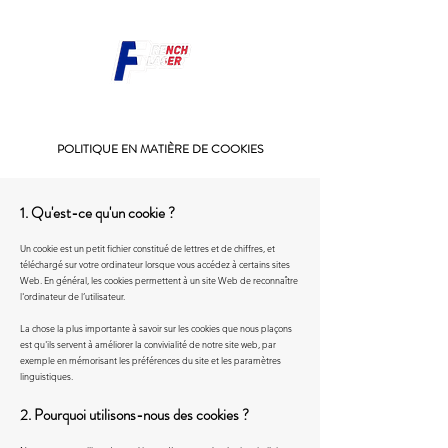
POLITIQUE EN MATIÈRE DE COOKIES
1. Qu'est-ce qu'un cookie ?
Un cookie est un petit fichier constitué de lettres et de chiffres, et
téléchargé sur votre ordinateur lorsque vous accédez à certains sites
Web. En général, les cookies permettent à un site Web de reconnaître
l'ordinateur de l’utilisateur.
La chose la plus importante à savoir sur les cookies que nous plaçons
est qu'ils servent à améliorer la convivialité de notre site web, par
exemple en mémorisant les préférences du site et les paramètres
linguistiques.
2. Pourquoi utilisons-nous des cookies ?