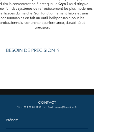
duire la consommation électrique, le
Cryo 7
se distingue
e l’un des systèmes de refroidissement les plus modernes
 efficaces du marché. Son fonctionnement fiable et sans
consommables en fait un outil indispensable pour les
professionnels recherchant performance, durabilité et
précision.
BESOIN DE PRECISION ?
CONTACT
Tél :
+33 1 89 70 51 58
— Email :
contact@frenchlaser.fr
Prénom