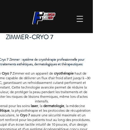
ZIMMER-CRYO 7
Cryo 7 Zimmer : système de cryothérapie professionnelle pour
traitements esthétiques, dermatologiques et thérapeutiques:
e
Cryo 7
Zimmer est un appareil de
cryothérapie
haut de
e capable de délivrer un flux d’air froid allant jusqu’à –30
C, garantissant un refroidissement cutané performant et
nstant. Cette technologie avancée permet de réduire la
uleur, de protéger la peau pendant les traitements et de
miter les risques de lésions thermiques, même lors d’actes
intensifs.
ensé pour les soins
laser
, la
dermatologie
, la médecine
étique
, la physiothérapie et les protocoles de récupération
usculaire, le
Cryo 7
assure une sécurité maximale et un
ort renforcé pour les patients tout au long des procédures.
uipé d’un écran tactile intuitif de 10 pouces, d’un design
gonomique et d’un système écoénergétique conçu pour