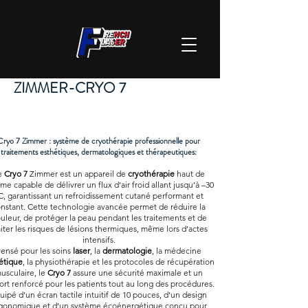
ZIMMER-CRYO 7
Cryo 7 Zimmer : système de cryothérapie professionnelle pour
traitements esthétiques, dermatologiques et thérapeutiques:
e
Cryo 7
Zimmer est un appareil de
cryothérapie
haut de
e capable de délivrer un flux d’air froid allant jusqu’à –30
C, garantissant un refroidissement cutané performant et
nstant. Cette technologie avancée permet de réduire la
uleur, de protéger la peau pendant les traitements et de
miter les risques de lésions thermiques, même lors d’actes
intensifs.
ensé pour les soins
laser
, la
dermatologie
, la médecine
étique
, la physiothérapie et les protocoles de récupération
usculaire, le
Cryo 7
assure une sécurité maximale et un
ort renforcé pour les patients tout au long des procédures.
uipé d’un écran tactile intuitif de 10 pouces, d’un design
gonomique et d’un système écoénergétique conçu pour