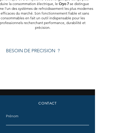
duire la consommation électrique, le
Cryo 7
se distingue
e l’un des systèmes de refroidissement les plus modernes
 efficaces du marché. Son fonctionnement fiable et sans
consommables en fait un outil indispensable pour les
professionnels recherchant performance, durabilité et
précision.
BESOIN DE PRECISION ?
CONTACT
Prénom