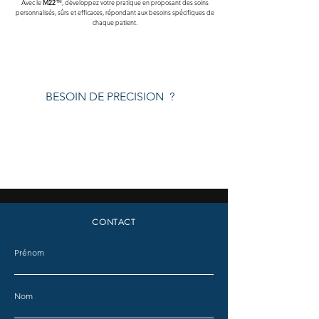
Avec le
M22
™, développez votre pratique en proposant des soins
personnalisés, sûrs et efficaces, répondant aux besoins spécifiques de
chaque patient.​
BESOIN DE PRECISION ?
CONTACT
Prénom
Nom