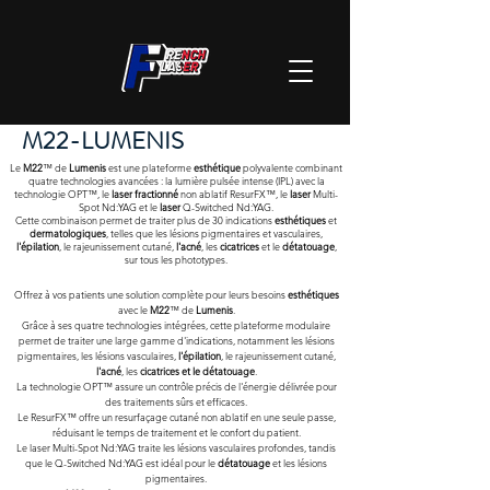
M22-LUMENIS
Le
M22
™ de
Lumenis
est une plateforme
esthétique
polyvalente combinant
quatre technologies avancées : la lumière pulsée intense (IPL) avec la
technologie OPT™, le
laser fractionné
non ablatif ResurFX™, le
laser
Multi-
Spot Nd:YAG et le
laser
Q-Switched Nd:YAG.
Cette combinaison permet de traiter plus de 30 indications
esthétiques
et
dermatologiques
, telles que les lésions pigmentaires et vasculaires,
l'épilation
, le rajeunissement cutané,
l'acné
, les
cicatrices
et le
détatouage
,
sur tous les phototypes.​
Offrez à vos patients une solution complète pour leurs besoins
esthétiques
avec le
M22
™ de
Lumenis
.
Grâce à ses quatre technologies intégrées, cette plateforme modulaire
permet de traiter une large gamme d'indications, notamment les lésions
pigmentaires, les lésions vasculaires,
l'épilation
, le rajeunissement cutané,
l'acné
, les
cicatrices et le détatouage
.
La technologie OPT™ assure un contrôle précis de l'énergie délivrée pour
des traitements sûrs et efficaces.
Le ResurFX™ offre un resurfaçage cutané non ablatif en une seule passe,
réduisant le temps de traitement et le confort du patient.
Le laser Multi-Spot Nd:YAG traite les lésions vasculaires profondes, tandis
que le Q-Switched Nd:YAG est idéal pour le
détatouage
et les lésions
pigmentaires.