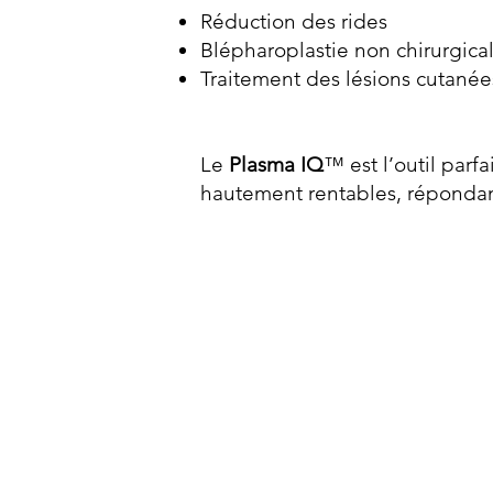
Réduction des rides
Blépharoplastie non chirurgica
Traitement des lésions cutanée
Le
Plasma IQ
™ est l’outil parf
hautement rentables, répondant