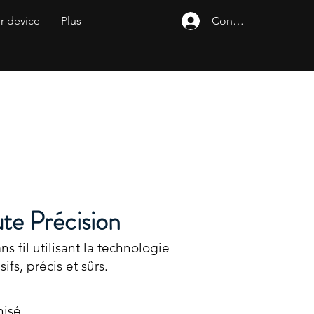
ur device
Plus
Connexion
te Précision
s fil utilisant la technologie
fs, précis et sûrs.
nisé