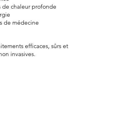
s de chaleur profonde
urgie
es de médecine
itements efficaces, sûrs et
non invasives.