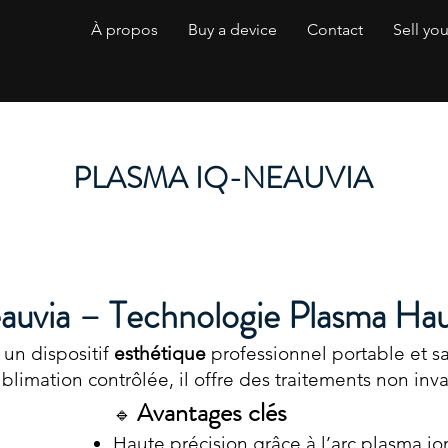
À propos
Buy a device
Contact
Sell yo
PLASMA IQ-NEAUVIA
uvia – Technologie Plasma Hau
 un dispositif
esthétique
professionnel portable et san
limation contrôlée, il offre des traitements non invasi
vantages clés
A
🔹
Haute précision grâce à l’arc plasma io