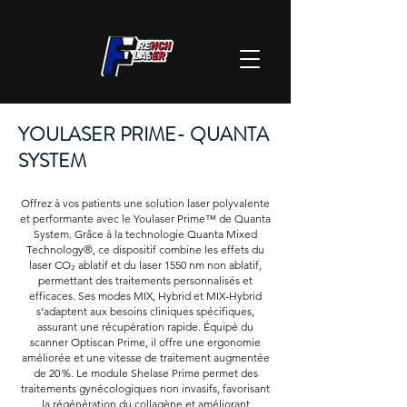
YOULASER PRIME- QUANTA
SYSTEM
Offrez à vos patients une solution laser polyvalente
et performante avec le Youlaser Prime™ de Quanta
System. Grâce à la technologie Quanta Mixed
Technology®, ce dispositif combine les effets du
laser CO₂ ablatif et du laser 1550 nm non ablatif,
permettant des traitements personnalisés et
efficaces. Ses modes MIX, Hybrid et MIX-Hybrid
s’adaptent aux besoins cliniques spécifiques,
assurant une récupération rapide. Équipé du
scanner Optiscan Prime, il offre une ergonomie
améliorée et une vitesse de traitement augmentée
de 20 %. Le module Shelase Prime permet des
traitements gynécologiques non invasifs, favorisant
la régénération du collagène et améliorant