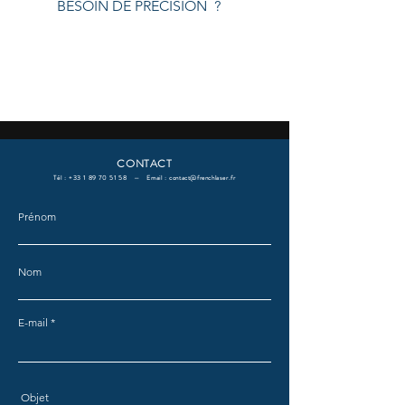
BESOIN DE PRECISION ?
CONTACT
Tél :
+33 1 89 70 51 58
— Email :
contact@frenchlaser.fr
Prénom
Nom
E-mail
Objet