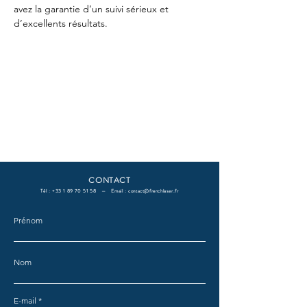
avez la garantie d’un suivi sérieux et 
d’excellents résultats.
CONTACT
Tél :
+33 1 89 70 51 58
— Email :
contact@frenchlaser.fr
Prénom
Nom
E-mail